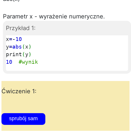
Parametr x - wyrażenie numeryczne.
Przykład 1:
x
=
-
10
y
=
abs
(
x
)
print
(
y
)
10
#wynik
Ćwiczenie 1:
sprubój sam